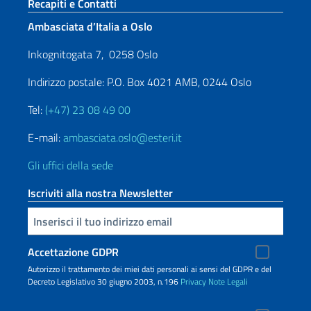
Sezione footer
Recapiti e Contatti
Ambasciata d’Italia a Oslo
Inkognitogata 7, 0258 Oslo
Indirizzo postale: P.O. Box 4021 AMB, 0244 Oslo
Tel:
(+47) 23 08 49 00
E-mail:
ambasciata.oslo@esteri.it
Gli uffici della sede
Iscriviti alla nostra Newsletter
Inserisci la tua email
Accettazione GDPR
Autorizzo il trattamento dei miei dati personali ai sensi del GDPR e del
Decreto Legislativo 30 giugno 2003, n.196
Privacy
Note Legali