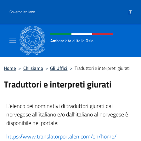
Salta al contenuto
IT
Governo Italiano
Intestazione sito, social e menù
Ambasciata d'Italia Oslo
Sito Ufficiale Ambasciata d'Italia a Oslo
Home
>
Chi siamo
>
Gli Uffici
>
Traduttori e interpreti giurati
Traduttori e interpreti giurati
L’elenco dei nominativi di traduttori giurati dal
norvegese all’italiano e/o dall’italiano al norvegese è
disponibile nel portale:
https://www.translatorportalen.com/en/home/