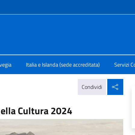
e menù
 Oslo
rvegia
Italia e Islanda (sede accreditata)
Servizi C
Condi
Condividi
ella Cultura 2024