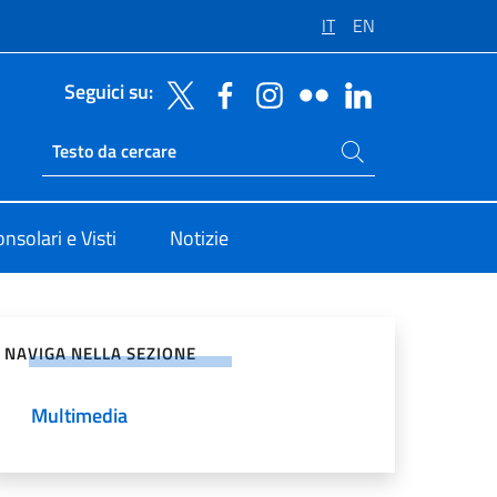
IT
EN
Seguici su:
Cerca nel sito
Ricerca sito live
onsolari e Visti
Notizie
vidi sui Social Network
NAVIGA NELLA SEZIONE
Multimedia