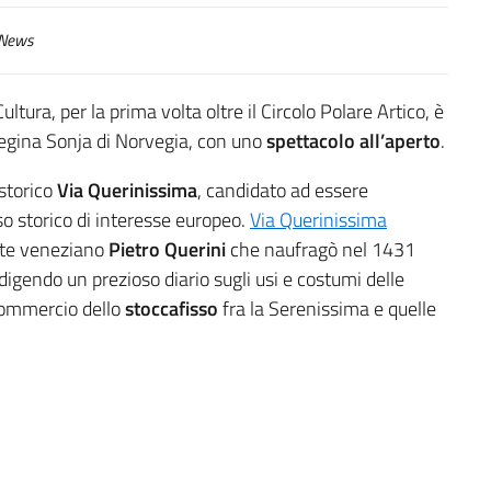
News
ultura, per la prima volta oltre il Circolo Polare Artico, è
Regina Sonja di Norvegia, con uno
spettacolo all’aperto
.
 storico
Via Querinissima
, candidato ad essere
so storico di interesse europeo.
Via Querinissima
nte veneziano
Pietro Querini
che naufragò nel 1431
edigendo un prezioso diario sugli usi e costumi delle
 commercio dello
stoccafisso
fra la Serenissima e quelle