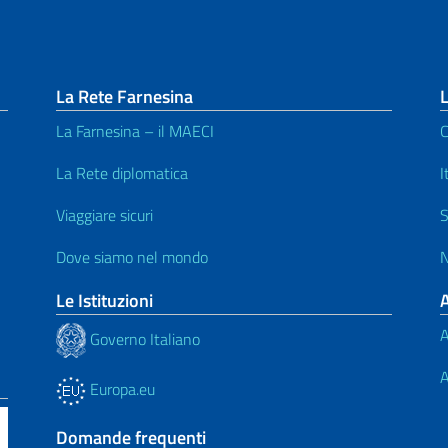
La Rete Farnesina
L
La Farnesina – il MAECI
C
La Rete diplomatica
I
Viaggiare sicuri
S
Dove siamo nel mondo
N
Le Istituzioni
A
Governo Italiano
A
Europa.eu
Domande frequenti