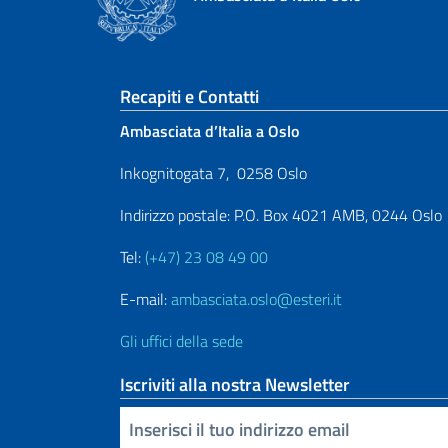
Sezione footer
Recapiti e Contatti
Ambasciata d’Italia a Oslo
Inkognitogata 7, 0258 Oslo
Indirizzo postale: P.O. Box 4021 AMB, 0244 Oslo
Tel:
(+47) 23 08 49 00
E-mail:
ambasciata.oslo@esteri.it
Gli uffici della sede
Iscriviti alla nostra Newsletter
Inserisci la tua email