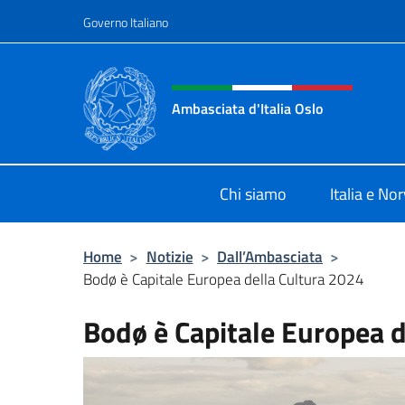
Salta al contenuto
Governo Italiano
Intestazione sito, social 
Ambasciata d'Italia Oslo
Sito Ufficiale Ambasciata d'Italia a
Chi siamo
Italia e No
Home
>
Notizie
>
Dall’Ambasciata
>
Bodø è Capitale Europea della Cultura 2024
Bodø è Capitale Europea d