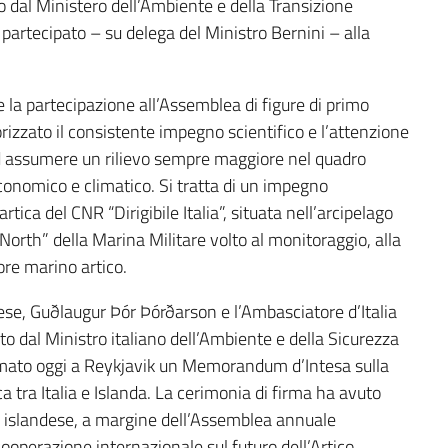
o dal Ministero dell’Ambiente e della Transizione
partecipato – su delega del Ministro Bernini – alla
 la partecipazione all’Assemblea di figure di primo
orizzato il consistente impegno scientifico e l’attenzione
d assumere un rilievo sempre maggiore nel quadro
economico e climatico. Si tratta di un impegno
tica del CNR “Dirigibile Italia”, situata nell’arcipelago
orth” della Marina Militare volto al monitoraggio, alla
ore marino artico.
dese, Guðlaugur Þór Þórðarson e l’Ambasciatore d’Italia
to dal Ministro italiano dell’Ambiente e della Sicurezza
irmato oggi a Reykjavik un Memorandum d’Intesa sulla
 tra Italia e Islanda. La cerimonia di firma ha avuto
e islandese, a margine dell’Assemblea annuale
e cooperazione internazionale sul futuro dell’Artico.