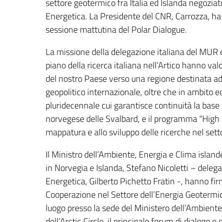
settore geotermico fra Italia ed Islanda negoziat
Energetica. La Presidente del CNR, Carrozza, ha 
sessione mattutina del Polar Dialogue.
La missione della delegazione italiana del MUR e
piano della ricerca italiana nell’Artico hanno val
del nostro Paese verso una regione destinata a
geopolitico internazionale, oltre che in ambito 
pluridecennale cui garantisce continuità la base ar
norvegese delle Svalbard, e il programma “High N
mappatura e allo sviluppo delle ricerche nel sett
Il Ministro dell’Ambiente, Energia e Clima islan
in Norvegia e Islanda, Stefano Nicoletti – delega
Energetica, Gilberto Pichetto Fratin -, hanno f
Cooperazione nel Settore dell’Energia Geotermica
luogo presso la sede del Ministero dell’Ambient
dell’Arctic Circle, il principale forum di dialogo 