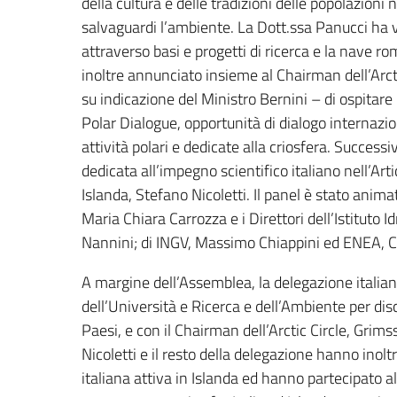
della cultura e delle tradizioni delle popolazion
salvaguardi l’ambiente. La Dott.ssa Panucci ha v
attraverso basi e progetti di ricerca e la nave ro
inoltre annunciato insieme al Chairman dell’Arcti
su indicazione del Ministro Bernini – di ospitare
Polar Dialogue, opportunità di dialogo internaziona
attività polari e dedicate alla criosfera. Succe
dedicata all’impegno scientifico italiano nell’Ar
Islanda, Stefano Nicoletti. Il panel è stato anima
Maria Chiara Carrozza e i Direttori dell’Istituto 
Nannini; di INGV, Massimo Chiappini ed ENEA, C
A margine dell’Assemblea, la delegazione italiana
dell’Università e Ricerca e dell’Ambiente per di
Paesi, e con il Chairman dell’Arctic Circle, Grim
Nicoletti e il resto della delegazione hanno inol
italiana attiva in Islanda ed hanno partecipato a