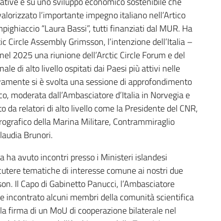
i native e su uno sviluppo economico sostenibile che
alorizzato l’importante impegno italiano nell’Artico
mpighiaccio “Laura Bassi”, tutti finanziati dal MUR. Ha
c Circle Assembly Grimsson, l’intenzione dell’Italia –
 nel 2025 una riunione dell’Arctic Circle Forum e del
le di alto livello ospitati dai Paesi più attivi nelle
ssivamente si è svolta una sessione di approfondimento
tico, moderata dall’Ambasciatore d’Italia in Norvegia e
to da relatori di alto livello come la Presidente del CNR,
Idrografico della Marina Militare, Contrammiraglio
laudia Brunori.
 ha avuto incontri presso i Ministeri islandesi
scutere tematiche di interesse comune ai nostri due
sson. Il Capo di Gabinetto Panucci, l’Ambasciatore
tre incontrato alcuni membri della comunità scientifica
lla firma di un MoU di cooperazione bilaterale nel