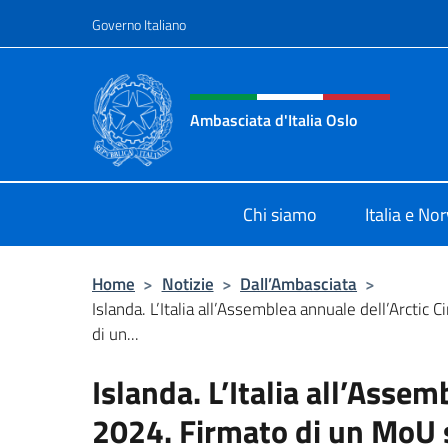
Salta al contenuto
Governo Italiano
Intestazione sito, social 
Ambasciata d'Italia Oslo
Sito Ufficiale Ambasciata d'Italia a
Chi siamo
Italia e No
Home
>
Notizie
>
Dall’Ambasciata
>
Islanda. L’Italia all’Assemblea annuale dell’Arctic 
di un...
Islanda. L’Italia all’Assem
2024. Firmato di un MoU s