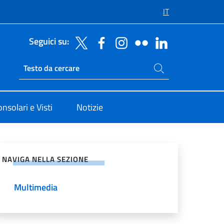
IT
Seguici su:
Cerca nel sito
Ricerca sito live
onsolari e Visti
Notizie
vidi sui Social Network
NAVIGA NELLA SEZIONE
Multimedia