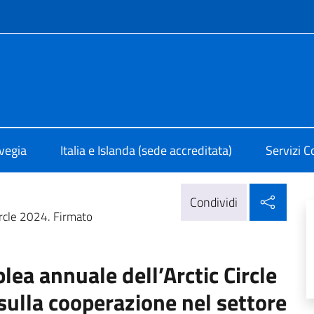
e menù
 Oslo
rvegia
Italia e Islanda (sede accreditata)
Servizi C
Condi
Condividi
Circle 2024. Firmato
blea annuale dell’Arctic Circle
ulla cooperazione nel settore