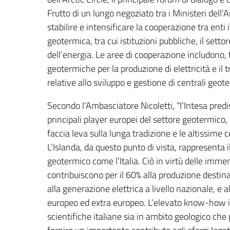
Frutto di un lungo negoziato tra i Ministeri dell
stabilire e intensificare la cooperazione tra enti i
geotermica, tra cui istituzioni pubbliche, il setto
dell’energia. Le aree di cooperazione includono, tra
geotermiche per la produzione di elettricità e il t
relative allo sviluppo e gestione di centrali geot
Secondo l’Ambasciatore Nicoletti, “l’Intesa predis
principali player europei del settore geotermico
faccia leva sulla lunga tradizione e le altissim
L’Islanda, da questo punto di vista, rappresenta 
geotermico come l’Italia. Ciò in virtù delle imme
contribuiscono per il 60% alla produzione destin
alla generazione elettrica a livello nazionale, e al
europeo ed extra europeo. L’elevato know-how is
scientifiche italiane sia in ambito geologico che