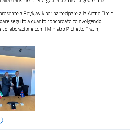
i alla transizione energetica tramite la geotermia”.
resente a Reykjavik per partecipare alla Arctic Circle
dare seguito a quanto concordato coinvolgendo il
e collaborazione con il Ministro Pichetto Fratin,
a