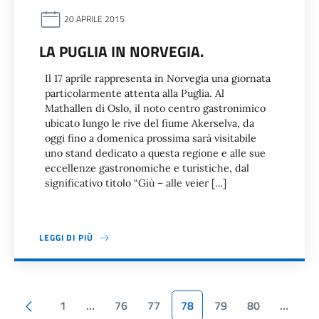
20 APRILE 2015
LA PUGLIA IN NORVEGIA.
Il 17 aprile rappresenta in Norvegia una giornata
particolarmente attenta alla Puglia. Al
Mathallen di Oslo, il noto centro gastronimico
ubicato lungo le rive del fiume Akerselva, da
oggi fino a domenica prossima sarà visitabile
uno stand dedicato a questa regione e alle sue
eccellenze gastronomiche e turistiche, dal
significativo titolo “Giù – alle veier […]
LEGGI DI PIÙ
Paginazione
Pagina precedente
1
…
76
77
78
79
80
…