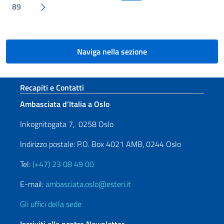
Pagina successiva
89
Naviga nella sezione
Sezione footer
Recapiti e Contatti
Ambasciata d’Italia a Oslo
Inkognitogata 7, 0258 Oslo
Indirizzo postale: P.O. Box 4021 AMB, 0244 Oslo
Tel:
(+47) 23 08 49 00
E-mail:
ambasciata.oslo@esteri.it
Gli uffici della sede